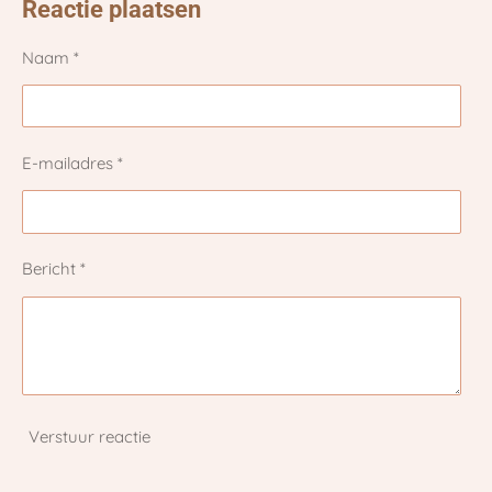
e
l
r
e
Reactie plaatsen
n
e
n
Naam *
E-mailadres *
Bericht *
Verstuur reactie