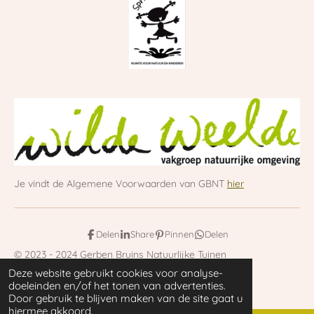
Je vindt de Algemene Voorwaarden van GBNT
hier
Delen
Share
Pinnen
Delen
© 2023 - 2024 Gerben Bruins Natuurlijke Tuinen
Deze website gebruikt cookies voor analyse-
Powered by
JouwWeb
doeleinden en/of het tonen van advertenties.
Door gebruik te blijven maken van de site gaat u
hiermee akkoord.