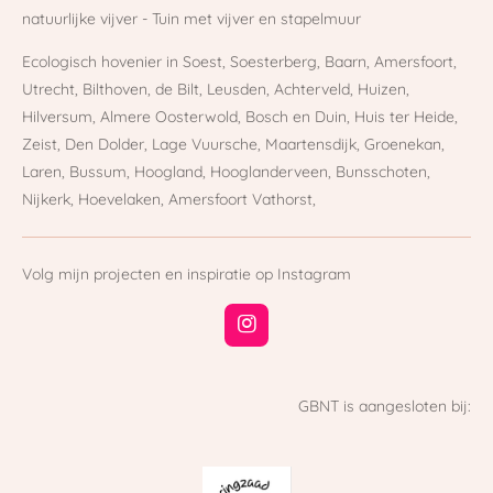
natuurlijke vijver - Tuin met vijver en stapelmuur
Ecologisch hovenier in Soest, Soesterberg, Baarn, Amersfoort,
Utrecht, Bilthoven, de Bilt, Leusden, Achterveld, Huizen,
Hilversum, Almere Oosterwold, Bosch en Duin, Huis ter Heide,
Zeist, Den Dolder, Lage Vuursche, Maartensdijk, Groenekan,
Laren, Bussum, Hoogland, Hooglanderveen, Bunsschoten,
Nijkerk, Hoevelaken, Amersfoort Vathorst,
Volg mijn projecten en inspiratie op Instagram
I
n
s
t
GBNT is aangesloten bij:
a
g
r
a
m